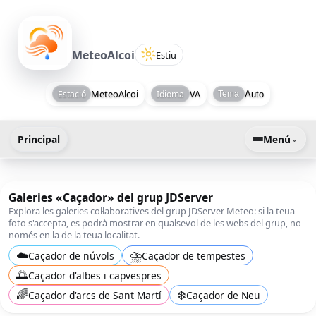
Caça de tempestes a Alcoi (
MeteoAlcoi
MeteoAlcoi
Estiu
MeteoAlcoi
VA
Estació
Idioma
Auto
Tema
⌄
Principal
Menú
Galeries «Caçador» del grup JDServer
Explora les galeries col·laboratives del grup JDServer Meteo: si la teua
foto s'accepta, es podrà mostrar en qualsevol de les webs del grup, no
només en la de la teua localitat.
☁️
⛈️
Caçador de núvols
Caçador de tempestes
🌅
Caçador d'albes i capvespres
🌈
❄️
Caçador d'arcs de Sant Martí
Caçador de Neu