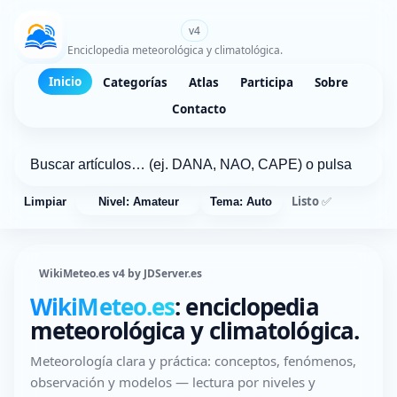
WikiMeteo.es
v4
Enciclopedia meteorológica y climatológica.
Inicio
Categorías
Atlas
Participa
Sobre
Contacto
Listo ✅
Limpiar
Nivel: Amateur
Tema: Auto
WikiMeteo.es v4 by JDServer.es
WikiMeteo.es
: enciclopedia
meteorológica y climatológica.
Meteorología clara y práctica: conceptos, fenómenos,
observación y modelos — lectura por niveles y