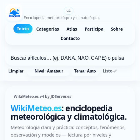
WikiMeteo.es
v4
Enciclopedia meteorológica y climatológica.
Inicio
Categorías
Atlas
Participa
Sobre
Contacto
Listo ✅
Limpiar
Nivel: Amateur
Tema: Auto
WikiMeteo.es v4 by JDServer.es
WikiMeteo.es
: enciclopedia
meteorológica y climatológica.
Meteorología clara y práctica: conceptos, fenómenos,
observación y modelos — lectura por niveles y