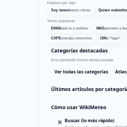
Empieza por aquí
Soy nuevo
Quiero nubes/to
bases claras
Temas populares
DANA
NAO
qué es y señales
patrones y fa
CAPE
CIN
energía convectiva
la “tapa”
Categorías destacadas
Error pintando Home: revisa consola.
Ver todas las categorías
Atlas
Últimos artículos por categorí
Cómo usar WikiMeteo
Buscar (lo más rápido)
⌘