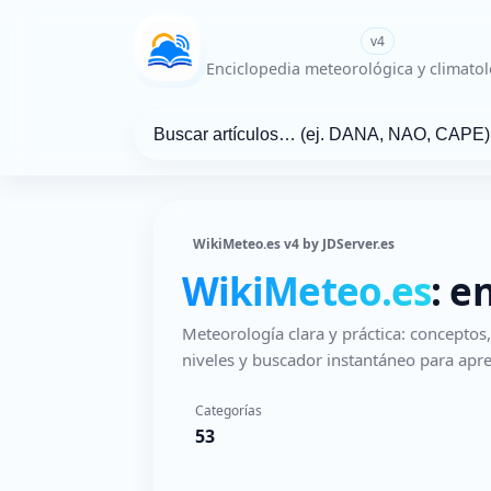
WikiMeteo.es
v4
Enciclopedia meteorológica y climatol
WikiMeteo.es v4 by JDServer.es
WikiMeteo.es
: e
Meteorología clara y práctica: concepto
niveles y buscador instantáneo para apre
Categorías
53