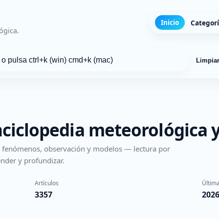
Inicio
Categor
ógica.
Limpia
nciclopedia meteorológica y
s, fenómenos, observación y modelos — lectura por
nder y profundizar.
Artículos
Última
3357
2026