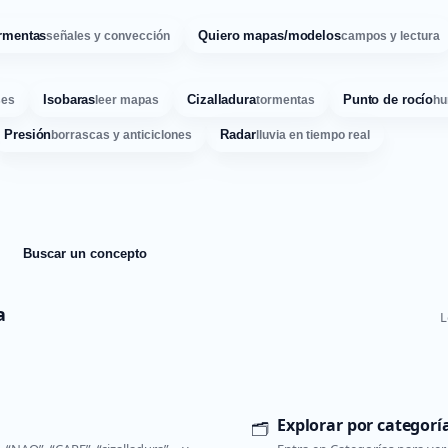
rmentas
Quiero mapas/modelos
señales y convección
campos y lectura
Isobaras
Cizalladura
Punto de rocío
ses
leer mapas
tormentas
hu
Presión
Radar
borrascas y anticiclones
lluvia en tiempo real
Buscar un concepto
a
L
Explorar por categorí
🗂️