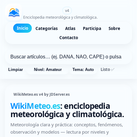
WikiMeteo.es
v4
Enciclopedia meteorológica y climatológica.
Inicio
Categorías
Atlas
Participa
Sobre
Contacto
Listo ✅
Limpiar
Nivel: Amateur
Tema: Auto
WikiMeteo.es v4 by JDServer.es
WikiMeteo.es
: enciclopedia
meteorológica y climatológica.
Meteorología clara y práctica: conceptos, fenómenos,
observación y modelos — lectura por niveles y