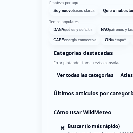
Empieza por aquí
Soy nuevo
Quiero nubes/to
bases claras
Temas populares
DANA
NAO
qué es y señales
patrones y fa
CAPE
CIN
energía convectiva
la “tapa”
Categorías destacadas
Error pintando Home: revisa consola.
Ver todas las categorías
Atlas
Últimos artículos por categorí
Cómo usar WikiMeteo
Buscar (lo más rápido)
⌘