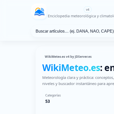
WikiMeteo.es
v4
Enciclopedia meteorológica y climatol
WikiMeteo.es v4 by JDServer.es
WikiMeteo.es
: e
Meteorología clara y práctica: concepto
niveles y buscador instantáneo para apre
Categorías
53