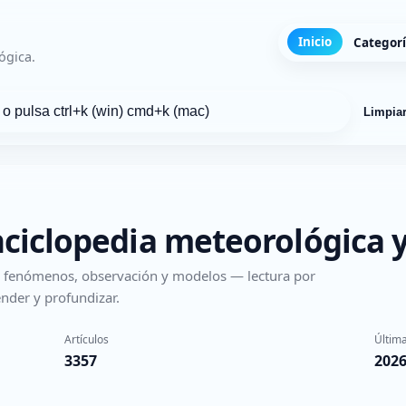
Inicio
Categor
ógica.
Limpia
nciclopedia meteorológica y
s, fenómenos, observación y modelos — lectura por
nder y profundizar.
Artículos
Última
3357
2026