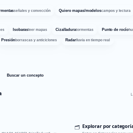
rmentas
Quiero mapas/modelos
señales y convección
campos y lectura
Isobaras
Cizalladura
Punto de rocío
ses
leer mapas
tormentas
hu
Presión
Radar
borrascas y anticiclones
lluvia en tiempo real
Buscar un concepto
a
L
Explorar por categorí
🗂️