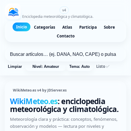
WikiMeteo.es
v4
Enciclopedia meteorológica y climatológica.
Inicio
Categorías
Atlas
Participa
Sobre
Contacto
Listo ✅
Limpiar
Nivel: Amateur
Tema: Auto
WikiMeteo.es v4 by JDServer.es
WikiMeteo.es
: enciclopedia
meteorológica y climatológica.
Meteorología clara y práctica: conceptos, fenómenos,
observación y modelos — lectura por niveles y