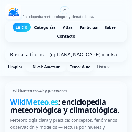
WikiMeteo.es
v4
Enciclopedia meteorológica y climatológica.
Inicio
Categorías
Atlas
Participa
Sobre
Contacto
Listo ✅
Limpiar
Nivel: Amateur
Tema: Auto
WikiMeteo.es v4 by JDServer.es
WikiMeteo.es
: enciclopedia
meteorológica y climatológica.
Meteorología clara y práctica: conceptos, fenómenos,
observación y modelos — lectura por niveles y