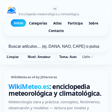
WikiMeteo.es
v4
Enciclopedia meteorológica y climatológica.
Inicio
Categorías
Atlas
Participa
Sobre
Contacto
Listo ✅
Limpiar
Nivel: Amateur
Tema: Auto
WikiMeteo.es v4 by JDServer.es
WikiMeteo.es
: enciclopedia
meteorológica y climatológica.
Meteorología clara y práctica: conceptos, fenómenos,
observación y modelos — lectura por niveles y