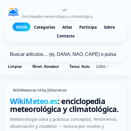
WikiMeteo.es
v4
Enciclopedia meteorológica y climatológica.
Inicio
Categorías
Atlas
Participa
Sobre
Contacto
Listo ✅
Limpiar
Nivel: Amateur
Tema: Auto
WikiMeteo.es v4 by JDServer.es
WikiMeteo.es
: enciclopedia
meteorológica y climatológica.
Meteorología clara y práctica: conceptos, fenómenos,
observación y modelos — lectura por niveles y