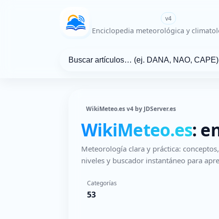
WikiMeteo.es
v4
Enciclopedia meteorológica y climatol
WikiMeteo.es v4 by JDServer.es
WikiMeteo.es
: e
Meteorología clara y práctica: concepto
niveles y buscador instantáneo para apre
Categorías
53