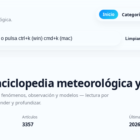
Inicio
Categor
ógica.
Limpia
nciclopedia meteorológica y
s, fenómenos, observación y modelos — lectura por
nder y profundizar.
Artículos
Última
3357
2026