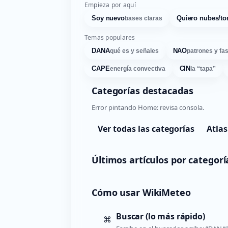
Empieza por aquí
Soy nuevo
Quiero nubes/to
bases claras
Temas populares
DANA
NAO
qué es y señales
patrones y fa
CAPE
CIN
energía convectiva
la “tapa”
Categorías destacadas
Error pintando Home: revisa consola.
Ver todas las categorías
Atlas
Últimos artículos por categorí
Cómo usar WikiMeteo
Buscar (lo más rápido)
⌘