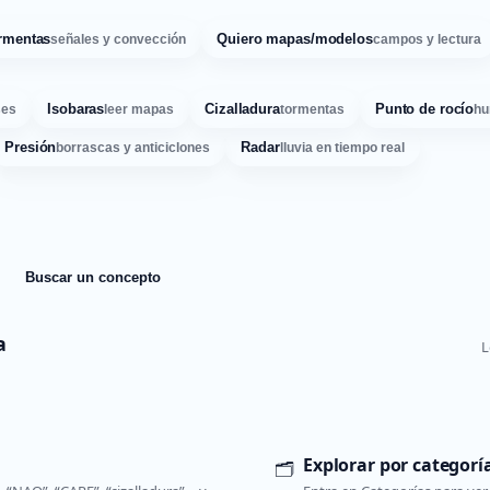
rmentas
Quiero mapas/modelos
señales y convección
campos y lectura
Isobaras
Cizalladura
Punto de rocío
ses
leer mapas
tormentas
hu
Presión
Radar
borrascas y anticiclones
lluvia en tiempo real
Buscar un concepto
a
L
Explorar por categorí
🗂️