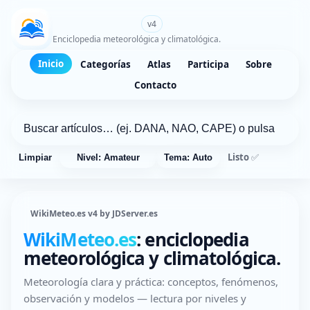
WikiMeteo.es
v4
Enciclopedia meteorológica y climatológica.
Inicio
Categorías
Atlas
Participa
Sobre
Contacto
Listo ✅
Limpiar
Nivel: Amateur
Tema: Auto
WikiMeteo.es v4 by JDServer.es
WikiMeteo.es
: enciclopedia
meteorológica y climatológica.
Meteorología clara y práctica: conceptos, fenómenos,
observación y modelos — lectura por niveles y