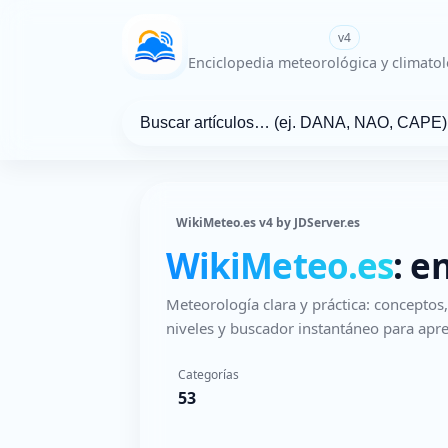
WikiMeteo.es
v4
Enciclopedia meteorológica y climatol
WikiMeteo.es v4 by JDServer.es
WikiMeteo.es
: e
Meteorología clara y práctica: concepto
niveles y buscador instantáneo para apre
Categorías
53