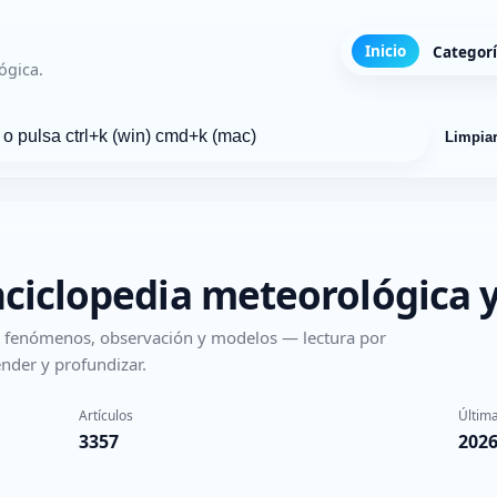
Inicio
Categor
ógica.
Limpia
nciclopedia meteorológica y
s, fenómenos, observación y modelos — lectura por
nder y profundizar.
Artículos
Última
3357
2026