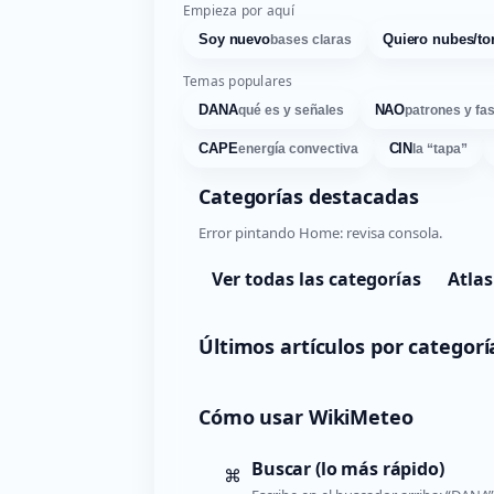
Empieza por aquí
Soy nuevo
Quiero nubes/to
bases claras
Temas populares
DANA
NAO
qué es y señales
patrones y fa
CAPE
CIN
energía convectiva
la “tapa”
Categorías destacadas
Error pintando Home: revisa consola.
Ver todas las categorías
Atlas
Últimos artículos por categorí
Cómo usar WikiMeteo
Buscar (lo más rápido)
⌘