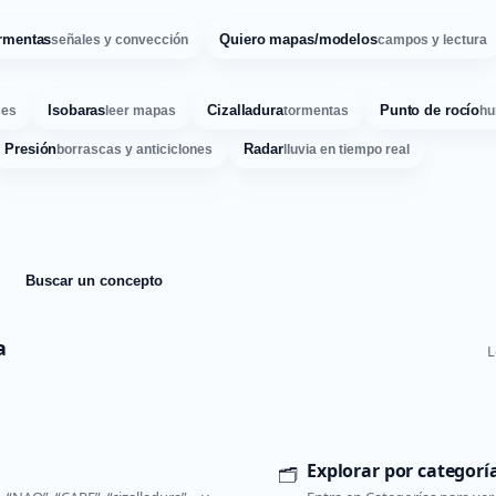
rmentas
Quiero mapas/modelos
señales y convección
campos y lectura
Isobaras
Cizalladura
Punto de rocío
ses
leer mapas
tormentas
hu
Presión
Radar
borrascas y anticiclones
lluvia en tiempo real
Buscar un concepto
a
L
Explorar por categorí
🗂️