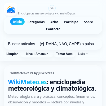
WikiMeteo.es
v4
Enciclopedia meteorológica y climatológica.
Inicio
Categorías
Atlas
Participa
Sobre
Contacto
Listo ✅
Limpiar
Nivel: Amateur
Tema: Auto
WikiMeteo.es v4 by JDServer.es
WikiMeteo.es
: enciclopedia
meteorológica y climatológica.
Meteorología clara y práctica: conceptos, fenómenos,
observación y modelos — lectura por niveles y