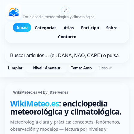
WikiMeteo.es
v4
Enciclopedia meteorológica y climatológica.
Inicio
Categorías
Atlas
Participa
Sobre
Contacto
Listo ✅
Limpiar
Nivel: Amateur
Tema: Auto
WikiMeteo.es v4 by JDServer.es
WikiMeteo.es
: enciclopedia
meteorológica y climatológica.
Meteorología clara y práctica: conceptos, fenómenos,
observación y modelos — lectura por niveles y