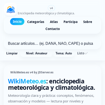
WikiMeteo.es
v4
Enciclopedia meteorológica y climatológica.
Inicio
Categorías
Atlas
Participa
Sobre
Contacto
Listo ✅
Limpiar
Nivel: Amateur
Tema: Auto
WikiMeteo.es v4 by JDServer.es
WikiMeteo.es
: enciclopedia
meteorológica y climatológica.
Meteorología clara y práctica: conceptos, fenómenos,
observación y modelos — lectura por niveles y