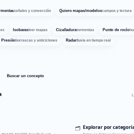
rmentas
Quiero mapas/modelos
señales y convección
campos y lectura
Isobaras
Cizalladura
Punto de rocío
ses
leer mapas
tormentas
hu
Presión
Radar
borrascas y anticiclones
lluvia en tiempo real
Buscar un concepto
a
L
Explorar por categorí
🗂️