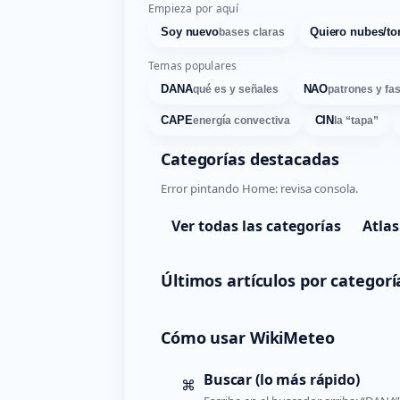
Empieza por aquí
Soy nuevo
Quiero nubes/to
bases claras
Temas populares
DANA
NAO
qué es y señales
patrones y fa
CAPE
CIN
energía convectiva
la “tapa”
Categorías destacadas
Error pintando Home: revisa consola.
Ver todas las categorías
Atlas
Últimos artículos por categorí
Cómo usar WikiMeteo
Buscar (lo más rápido)
⌘