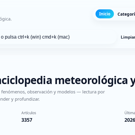
Inicio
Categor
ógica.
Limpia
nciclopedia meteorológica y
s, fenómenos, observación y modelos — lectura por
nder y profundizar.
Artículos
Última
3357
2026