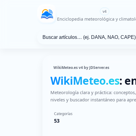
WikiMeteo.es
v4
Enciclopedia meteorológica y climatol
WikiMeteo.es v4 by JDServer.es
WikiMeteo.es
: e
Meteorología clara y práctica: concepto
niveles y buscador instantáneo para apre
Categorías
53