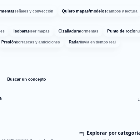
rmentas
Quiero mapas/modelos
señales y convección
campos y lectura
Isobaras
Cizalladura
Punto de rocío
ses
leer mapas
tormentas
hu
Presión
Radar
borrascas y anticiclones
lluvia en tiempo real
Buscar un concepto
a
L
Explorar por categorí
🗂️