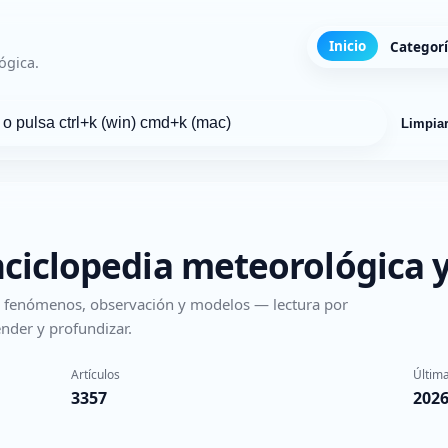
Inicio
Categor
ógica.
Limpia
nciclopedia meteorológica y
s, fenómenos, observación y modelos — lectura por
nder y profundizar.
Artículos
Última
3357
2026