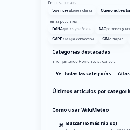
Empieza por aquí
Soy nuevo
Quiero nubes/to
bases claras
Temas populares
DANA
NAO
qué es y señales
patrones y fa
CAPE
CIN
energía convectiva
la “tapa”
Categorías destacadas
Error pintando Home: revisa consola.
Ver todas las categorías
Atlas
Últimos artículos por categorí
Cómo usar WikiMeteo
Buscar (lo más rápido)
⌘