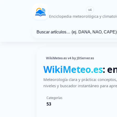
WikiMeteo.es
v4
Enciclopedia meteorológica y climatol
WikiMeteo.es v4 by JDServer.es
WikiMeteo.es
: e
Meteorología clara y práctica: concepto
niveles y buscador instantáneo para apre
Categorías
53